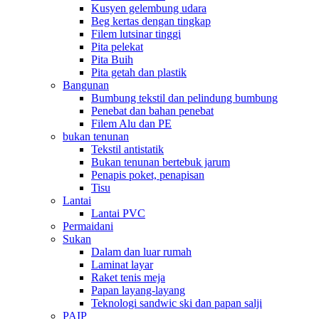
Kusyen gelembung udara
Beg kertas dengan tingkap
Filem lutsinar tinggi
Pita pelekat
Pita Buih
Pita getah dan plastik
Bangunan
Bumbung tekstil dan pelindung bumbung
Penebat dan bahan penebat
Filem Alu dan PE
bukan tenunan
Tekstil antistatik
Bukan tenunan bertebuk jarum
Penapis poket, penapisan
Tisu
Lantai
Lantai PVC
Permaidani
Sukan
Dalam dan luar rumah
Laminat layar
Raket tenis meja
Papan layang-layang
Teknologi sandwic ski dan papan salji
PAIP