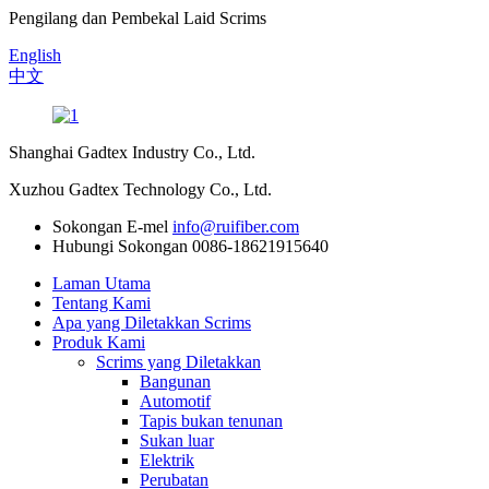
Pengilang dan Pembekal Laid Scrims
English
中文
Shanghai Gadtex Industry Co., Ltd.
Xuzhou Gadtex Technology Co., Ltd.
Sokongan E-mel
info@ruifiber.com
Hubungi Sokongan
0086-18621915640
Laman Utama
Tentang Kami
Apa yang Diletakkan Scrims
Produk Kami
Scrims yang Diletakkan
Bangunan
Automotif
Tapis bukan tenunan
Sukan luar
Elektrik
Perubatan