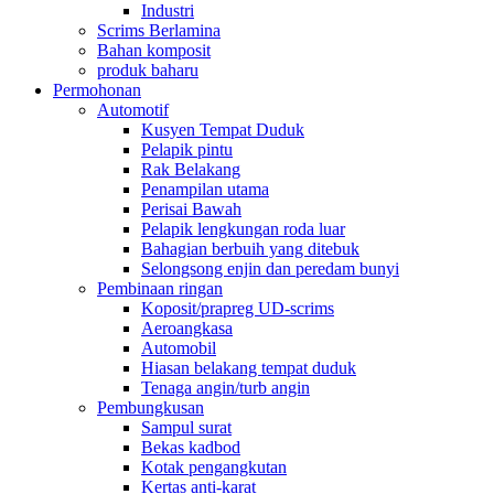
Industri
Scrims Berlamina
Bahan komposit
produk baharu
Permohonan
Automotif
Kusyen Tempat Duduk
Pelapik pintu
Rak Belakang
Penampilan utama
Perisai Bawah
Pelapik lengkungan roda luar
Bahagian berbuih yang ditebuk
Selongsong enjin dan peredam bunyi
Pembinaan ringan
Koposit/prapreg UD-scrims
Aeroangkasa
Automobil
Hiasan belakang tempat duduk
Tenaga angin/turb angin
Pembungkusan
Sampul surat
Bekas kadbod
Kotak pengangkutan
Kertas anti-karat