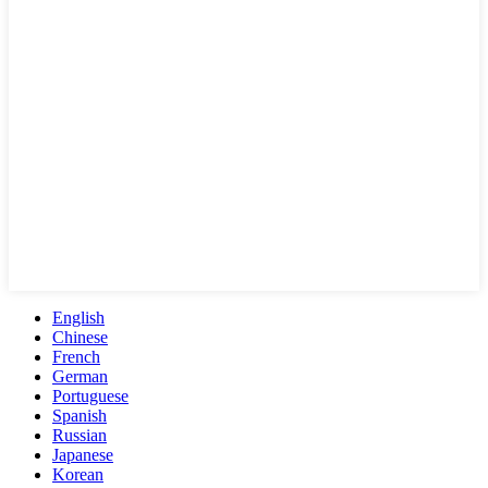
English
Chinese
French
German
Portuguese
Spanish
Russian
Japanese
Korean