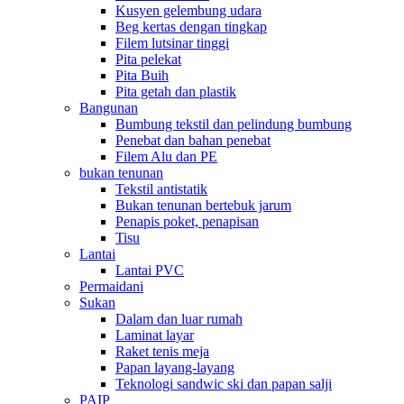
Kusyen gelembung udara
Beg kertas dengan tingkap
Filem lutsinar tinggi
Pita pelekat
Pita Buih
Pita getah dan plastik
Bangunan
Bumbung tekstil dan pelindung bumbung
Penebat dan bahan penebat
Filem Alu dan PE
bukan tenunan
Tekstil antistatik
Bukan tenunan bertebuk jarum
Penapis poket, penapisan
Tisu
Lantai
Lantai PVC
Permaidani
Sukan
Dalam dan luar rumah
Laminat layar
Raket tenis meja
Papan layang-layang
Teknologi sandwic ski dan papan salji
PAIP