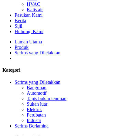
HVAC
Kalis air
Pasukan Kami
Berita
Sijil
Hubungi Kami
Laman Utama
Produk
Scrims yang Diletakkan
Kategori
Scrims yang Diletakkan
Bangunan
Automotif
Tapis bukan tenunan
Sukan luar
Elektrik
Perubatan
Industri
Scrims Berlamina