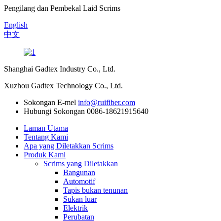
Pengilang dan Pembekal Laid Scrims
English
中文
Shanghai Gadtex Industry Co., Ltd.
Xuzhou Gadtex Technology Co., Ltd.
Sokongan E-mel
info@ruifiber.com
Hubungi Sokongan
0086-18621915640
Laman Utama
Tentang Kami
Apa yang Diletakkan Scrims
Produk Kami
Scrims yang Diletakkan
Bangunan
Automotif
Tapis bukan tenunan
Sukan luar
Elektrik
Perubatan