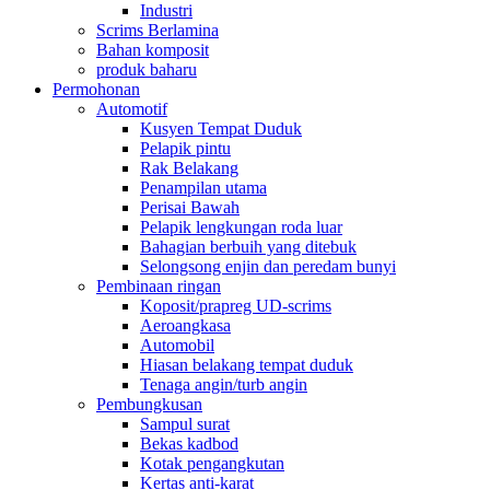
Industri
Scrims Berlamina
Bahan komposit
produk baharu
Permohonan
Automotif
Kusyen Tempat Duduk
Pelapik pintu
Rak Belakang
Penampilan utama
Perisai Bawah
Pelapik lengkungan roda luar
Bahagian berbuih yang ditebuk
Selongsong enjin dan peredam bunyi
Pembinaan ringan
Koposit/prapreg UD-scrims
Aeroangkasa
Automobil
Hiasan belakang tempat duduk
Tenaga angin/turb angin
Pembungkusan
Sampul surat
Bekas kadbod
Kotak pengangkutan
Kertas anti-karat