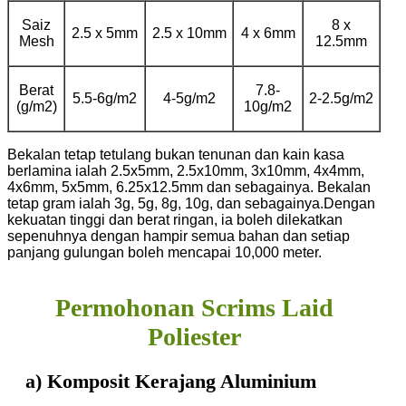
Saiz
8 x
2.5 x 5mm
2.5 x 10mm
4 x 6mm
Mesh
12.5mm
Berat
7.8-
5.5-6g/m2
4-5g/m2
2-2.5g/m2
(g/m2)
10g/m2
Bekalan tetap tetulang bukan tenunan dan kain kasa
berlamina ialah 2.5x5mm, 2.5x10mm, 3x10mm, 4x4mm,
4x6mm, 5x5mm, 6.25x12.5mm dan sebagainya. Bekalan
tetap gram ialah 3g, 5g, 8g, 10g, dan sebagainya.
Dengan
kekuatan tinggi dan berat ringan, ia boleh dilekatkan
sepenuhnya dengan hampir semua bahan dan setiap
panjang gulungan boleh mencapai 10,000 meter.
Permohonan Scrims Laid
Poliester
a) Komposit Kerajang Aluminium