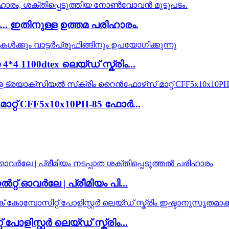
. ഇതിനുള്ള ഉത്തമ പരിഹാരം.
4 1100dtex ലെയ്ഡ് സ്ക്രിം...
റ്റ് CFF5x10x10PH-85 ഫോർ...
 ഓവർലേ | പ്രീമിയം പി...
ിസ്റ്റർ ലെയ്ഡ് സ്ക്രിം...