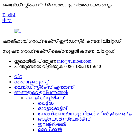
ലെയ്ഡ് സ്ക്രിംസ് നിർമ്മാതാവും വിതരണക്കാരനും
English
中文
ഷാങ്ഹായ് ഗാഡ്ടെക്സ് ഇൻഡസ്ട്രി കമ്പനി ലിമിറ്റഡ്.
സൂഷൗ ഗാഡ്‌ടെക്‌സ് ടെക്‌നോളജി കമ്പനി ലിമിറ്റഡ്.
ഇമെയിൽ പിന്തുണ
info@ruifiber.com
പിന്തുണയെ വിളിക്കുക
0086-18621915640
വീട്
ഞങ്ങളേക്കുറിച്ച്
ലെയ്ഡ് സ്ക്രിംസ് എന്താണ്
ഞങ്ങളുടെ ഉല്പന്നങ്ങൾ
ലെയ്ഡ് സ്ക്രിംസ്
കെട്ടിടം
ഓട്ടോമോട്ടീവ്
നോൺ-നെയ്ത തുണികൾ ഫിൽട്ടർ ചെയ്യ
ഔട്ട്ഡോർ സ്പോർട്സ്
ഇലക്ട്രിക്കൽ
മെഡിക്കൽ