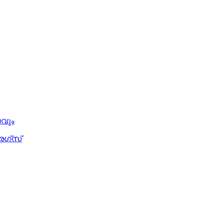
വും
െഗ്സ്