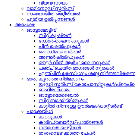
വ്യവസായം
ലാമിനേറ്റഡ് സ്ക്രിംസ്
സംയോജിത മെറ്റീരിയൽ
പുതിയ ഉൽപ്പന്നങ്ങൾ
അപേക്ഷ
ഓട്ടോമോട്ടീവ്
സീറ്റ് കുഷ്യൻ
ഡോർ-ലൈനിംഗുകൾ
പിൻ ഷെൽഫുകൾ
ഹെഡ്‌ലൈനർമാർ
അണ്ടർഷീൽഡുകൾ
ഔട്ടർ വീൽ ആർച്ച് ലൈനറുകൾ
പഞ്ച് ചെയ്ത ഭാഗങ്ങൾ നുരകൾ
എഞ്ചിൻ കേസിംഗും ശബ്ദ നിർജ്ജലീകരണ
ഭാരം കുറഞ്ഞ നിർമ്മാണം
യുഡി-സ്ക്രിംസ് കോപോസിറ്റുകൾ/പ്രെപ്ര
ബഹിരാകാശം
ഓട്ടോമൊബൈൽ
സീറ്റ് ബാക്ക് ട്രിമ്മുകൾ
കാറ്റിൽ നിന്നുള്ള ഊർജ്ജം/കാറ്റ് ടർബ്
പാക്കേജിംഗ്
കവറുകൾ
കാർഡ്ബോർഡ് പാത്രങ്ങൾ
ഗതാഗത പെട്ടികൾ
തുരുമ്പെടുക്കാത്ത പേപ്പർ