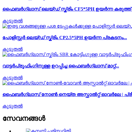
ഫൈബർഗ്ലാസ് ലെയ്ഡ് സ്ക്രിം CF5*5PH ഉയർന്ന കരുത്ത് 34
കൂടുതൽ
പോളിസ്റ്റർ ലെയ്ഡ് സ്ക്രിം CP2.5*5PH ഉയർന്ന പ്രകടനം...
കൂടുതൽ
വാട്ടർപ്രൂഫിംഗിനുള്ള ഉറപ്പിച്ച ഫൈബർഗ്ലാസ് മാറ്റ്...
കൂടുതൽ
ഫൈബർഗ്ലാസ് നോൺ-നെയ്ത അസ്ഫാൽറ്റ് ഓവർലേ | പ്രീമി
കൂടുതൽ
സേവനങ്ങള്‍