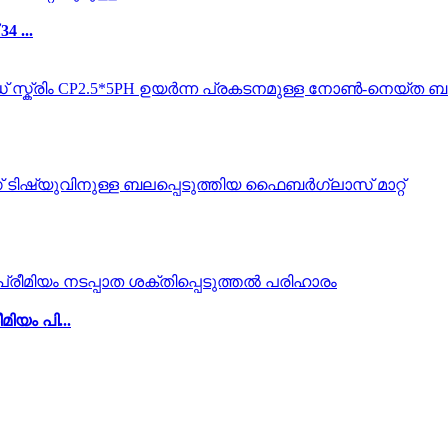
 ...
യം പി...