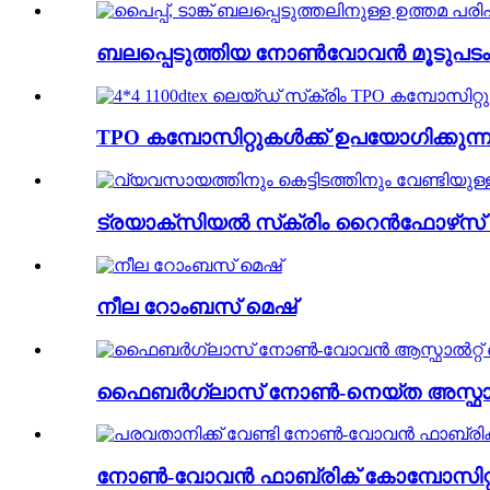
ബലപ്പെടുത്തിയ നോൺവോവൻ മൂടുപടം..
TPO കമ്പോസിറ്റുകൾക്ക് ഉപയോഗിക്കുന്ന 4*
ട്രയാക്സിയൽ സ്‌ക്രിം റൈൻഫോഴ്‌സ് മാ
നീല റോംബസ് മെഷ്
ഫൈബർഗ്ലാസ് നോൺ-നെയ്ത അസ്ഫാൽറ്റ്
നോൺ-വോവൻ ഫാബ്രിക് കോമ്പോസിറ്റ് പോള