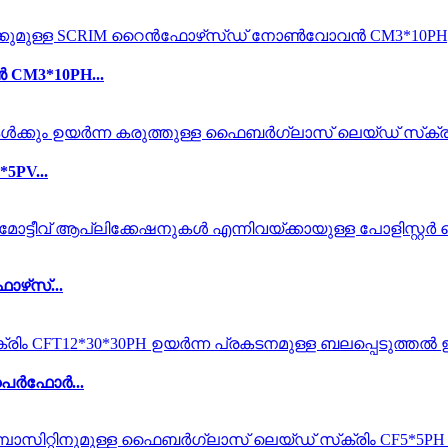
CM3*10PH...
5PV...
ഴ്‌സ്...
പെർഫോർ...