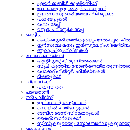
എയർ ബബിൾ കുഷ്യനിംഗ്
ജനാലകളുള്ള പേപ്പർ ബാഗുകൾ
ഉയർന്ന സുതാര്യമായ ഫിലിമുകൾ
പശ ടേപ്പുകൾ
ഫോം ടേപ്പ്
റബ്ബർ, പ്ലാസ്റ്റിക് ടേപ്പ്
കെട്ടിടം
ടെക്സ്റ്റൈൽ മേൽക്കൂരയും മേൽക്കൂര ഷ
ഇൻസുലേഷനും ഇൻസുലേറ്റിംഗ് മെറ്റീരിയ
ആലു, പിഇ ഫിലിമുകൾ
നോൺ-നെയ്തത്
ആന്റിസ്റ്റാറ്റിക് തുണിത്തരങ്ങൾ
സൂചി കുത്തിയ നോൺ-നെയ്ത തുണിത്തര
പോക്കറ്റ് ഫിൽറ്റർ, ഫിൽട്രേഷൻ
ടിഷ്യുകൾ
ഫ്ലോറിംഗ്
പിവിസി തറ
പരവതാനി
സ്പോർട്സ്
ഇൻഡോർ, ഔട്ട്ഡോർ
സെയിൽ ലാമിനേറ്റുകൾ
ടേബിൾ ടെന്നീസ് റാക്കറ്റുകൾ
കൈറ്റ്‌ബോർഡുകൾ
സ്കീസുകളുടെയും സ്നോബോർഡുകളുടെയും സ
പൈപ്പുകൾ