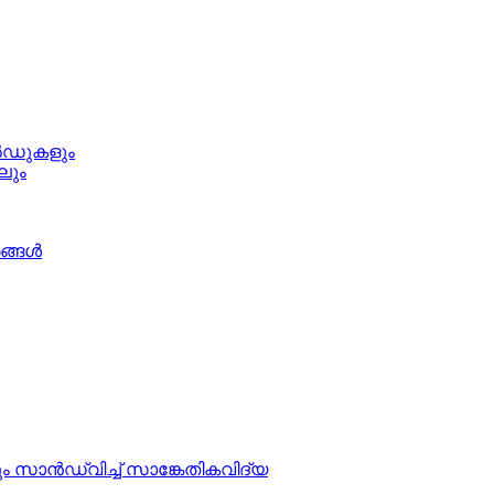
ീൽഡുകളും
ലും
ങ്ങൾ
ാൻഡ്‌വിച്ച് സാങ്കേതികവിദ്യ