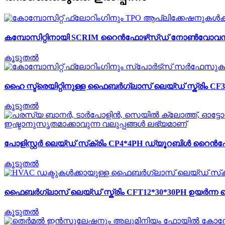
കമ്പോസിറ്റിനായി SCRIM റൈൻഫോഴ്‌സ്ഡ് നോൺവോവൻ 
കൂടുതൽ
ഹൈ സ്ട്രെയിറ്റിനുള്ള ഫൈബർഗ്ലാസ് ലെയ്ഡ് സ്ക്രിം CF3*
കൂടുതൽ
പോളിസ്റ്റർ ലെയ്ഡ് സ്‌ക്രിം CP4*4PH ഡ്യൂറബിൾ റൈൻഫോ
കൂടുതൽ
ഫൈബർഗ്ലാസ് ലെയ്ഡ് സ്ക്രിം CFT12*30*30PH ഉയർന്ന 
കൂടുതൽ