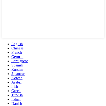
English
Chinese
French
German
Portuguese
Spanish
Russian
Japanese
Korean
Arabic
Irish
Greek
Turkish
Italian
Danish