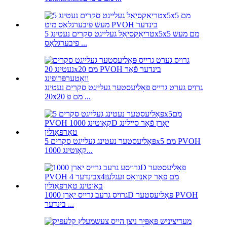
טריאַקסיאַל געלייגט סקרים נעטינג 5x5x5 מם מעש
פיבערגלאַס ...
גרויס גערט גרייס פּאָליעסטער געלייגט סקרים נעטינג
20x20 מם פּ ...
פּאָליעסטער נעטינג געלייגט סקרים 5x5 מם PVOH
קאָוטינג 1000...
גרויס גרעב גרייס יאַרן 1000D פּאָליעסטער PVOH
בינדער ...