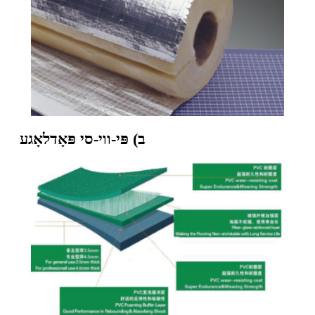
ב) פּי-ווי-סי פּאָדלאָגע