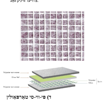
צו זייער ווייניק וואָג.
ד) פּי-ווי-סי טאַרפּאַולין