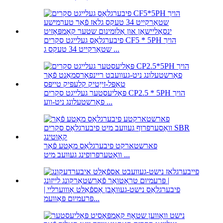
פיבערגלאַס געלייגט סקרים CF5 * 5PH הויך
שטאַרקייט 34 טעקס ג ...
פּאָליעסטער געלייגט סקרים CP2.5 * 5PH הויך
פאָרשטעלונג ניט-ווע ...
פארשטארקט פיבערגלאַס מאַטע פֿאַר
וואָטערפּרופינג געוועב מיט ...
פיבערגלאַס נישט-געוואָבן אַספֿאַלט אָוווערליי |
פּרעמיום פּאַוועמ...