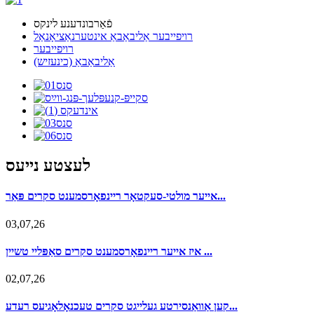
פֿאַרבונדענע לינקס
רויפייבער אַליבאַבאַ אינטערנאַציאָנאַל
רויפייבער
אַליבאַבאַ (כינעזיש)
לעצטע נייעס
אייער מולטי-סעקטאָר ריינפאָרסמענט סקרים פּאַר...
03,07,26
איז אייער ריינפאָרסמענט סקרים סאַפּליי טשיין ...
02,07,26
קען אַוואַנסירטע געלייגט סקרים טעכנאָלאָגיעס רעדע...