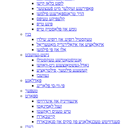
לופט בלאָז קישן
פּאַפּירענע זעקלעך מיט פֿענצטער
הויך טראַנספּאַרענט פילמען
קלעפּיקע טעיפּס
פּינע טייפּ
גומע און פּלאַסטיק טייפּ
בנין
טעקסטיל רופינג און רופינג שילדן
איזאָלאַציע און איזאָלירנדיק מאַטעריאַל
אַלו און פּי פֿילמען
נישט-געוועבט
אַנטיסטאַטישע טעקסטילן
נאָדל-געשטאַנצענע ניט-וואָווען
קעשענע פילטער, פילטראַציע
געוועבן
פּאָדלאָגע
פּי-ווי-סי פלאָרינג
טעפּעך
ספּאָרט
אינעווייניק און אינדרויסן
זעגל לאַמינאַטן
טיש טעניס ראַקעטן
קייטבאָרדז
סענדוויטש טעכנאָלאָגיע פון ​​סקיס און סנאָובאָרדז
רערן