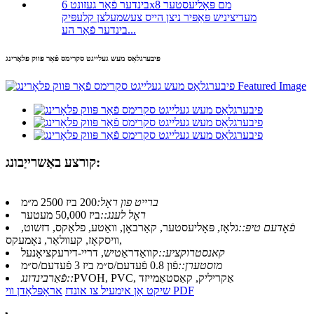
מעדיציניש פּאַפּיר ניצן הייס צעשמעלצן קלעפּיק
בינדער פֿאַר הע...
פיבערגלאַס מעש געלייגט סקרימס פֿאַר פּווק פלאָרינג
קורצע באַשרייַבונג:
ברייט פון ראָל:
200 ביז 2500 מ״מ
ראָל לענג::
ביז 50,000 מעטער
פֿאָדעם טיפּ::
גלאָז, פּאָליעסטער, קאַרבאָן, וואַטע, פלאַקס, דזשוט,
וויסקאָז, קעוולאַר, נאָמעקס,
קאנסטרוקציע::
קוואַדראַטיש, דריי-דירעקציאָנעל
מוסטערן::
פֿון 0.8 פֿעדעם/ס״מ ביז 3 פֿעדעם/ס״מ
PVOH, PVC, אַקריליק, קאַסטאַמייזד
פֿאַרבינדונג::
אראָפּלאָדן ווי PDF
שיקט אַן אימעיל צו אונדז