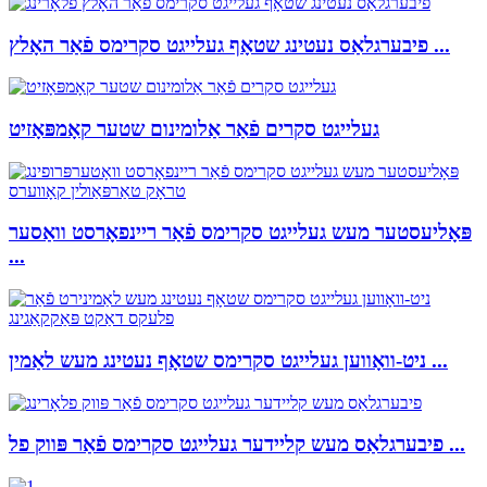
פיבערגלאַס נעטינג שטאָף געלייגט סקרימס פֿאַר האָלץ ...
געלייגט סקרים פֿאַר אַלומינום שטער קאָמפּאָזיט
פּאָליעסטער מעש געלייגט סקרימס פֿאַר ריינפאָרסט וואַסער
...
ניט-וואָווען געלייגט סקרימס שטאָף נעטינג מעש לאַמין ...
פיבערגלאַס מעש קליידער געלייגט סקרימס פֿאַר פּווק פל ...