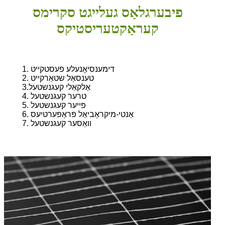
פיבערגלאַס געלייגט סקרימס
קעראַקטעריסטיקס
1. דימענסיאָנעלע פעסטקייט
2. טענסאַל שטאַרקייט
3.אַלקאַלי קעגנשטעל
4. טרער קעגנשטעל
5. פייער קעגנשטעל
6. אַנטי-מיקראָביאַל פּראָפּערטיעס
7. וואַסער קעגנשטעל