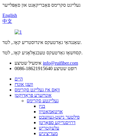
געלייגט סקרימס פאַבריקאַנט און סאַפּלייער
English
中文
שאַנגהאַי גאַדטעקס אינדוסטריע קאָו., לטד.
קסוזשאָו גאַדטעקס טעכנאָלאָגיע קאָו., לטד.
info@ruifiber.com
אימעיל שטיצע
רופט שטיצע
0086-18621915640
היים
וועגן אונדז
וואָס איז געלייגט סקרימס
אונדזערע פּראָדוקטן
געלייגטע סקרימס
בנין
אויטאמאטיוו
פילטער נישט-געוועבט
דרויסנדיקע ספּאָרטן
עלעקטריש
מעדיציניש