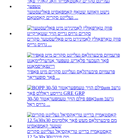
נישט וואָווען שטאָף קאָמפּאָסיט פּאָליעסטער
געלייגט סקרים קאַסטאָם ...
פּווק טאַרפּאַולין לאַמינירט מיט פּאָליעסטער סקרים
גרויס גרייס ...
פּרעמיום פיבערגלאַס געלייגט סקרים מיט פּאַפּיר
פֿאַר סופּעריאָר ...
באָפּפּ פילם הויך טעמפּעראַטור 30-50μm גרעב
גרויס ראָל ...
קאַסטאַמייז ברייט טריאַקסיאַל געלייגט סקרים
12.5x30x30מם פיברע ...