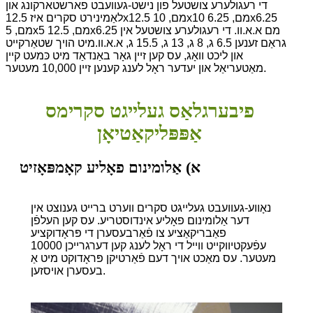
די רעגולערע צושטעל פון נישט-געוועבט פארשטארקונג און
לאַמינירט סקרים איז 12.5x12.5 מם, 10x10 מם, 6.25x6.25
מם, 5x5 מם, 12.5x6.25 מם א.א.וו. די רעגולערע צושטעל אין
גראַם זענען 6.5 ג, 8 ג, 13 ג, 15.5 ג, א.א.וו.
מיט הויך שטאַרקייט
און ליכט וואָג, עס קען זיין גאָר באַנדאַד מיט כּמעט קיין
מאַטעריאַל און יעדער ראָל לענג קענען זיין 10,000 מעטער.
פיבערגלאַס געלייגט סקרימס
אַפּפּליקאַטיאָן
א) אַלומינום פאָליע קאָמפּאָזיט
נאָווע-געוועבט געלייגט סקרים ווערט ברייט גענוצט אין
דער אַלומינום פאָליע אינדוסטריע. עס קען העלפֿן
פאַבריקאַציע צו פֿאַרבעסערן די פּראָדוקציע
עפֿעקטיווקייט ווייל די ראָל לענג קען דערגרייכן 10000
מעטער. עס מאַכט אויך דעם פֿאַרטיקן פּראָדוקט מיט אַ
בעסערן אויסזען.