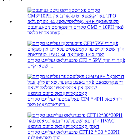
סקרים ריינפאָרסט ניט-געוועבט CM3 * 10PH פֿאַר
קאָמפּאָסיט פלאָר ...
פיבערגלאַס געלייגט סקרים CF3 * 5PV פֿאַר די הויך
שטאַרקייט ...
פּאָליעסטער געלייגט סקרים CP4 * 4PH דוראַבאַל
ריינפאָרסמאַנט פֿאַר ...
פיבערגלאַס געלייגט סקרים CFT12 * 30 * 30PH
הויך פאָרשטעלונג ...