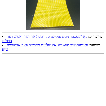
פריערדיג:
פּאָליעסטער מעש געלייגט סקרימס פֿאַר רער ראַפּינג רער
ספּולינג
ווייטער:
פּאָליעסטער מעש שטאָף געלייגט סקרימס פֿאַר אַדהעסיוו
טייפּ