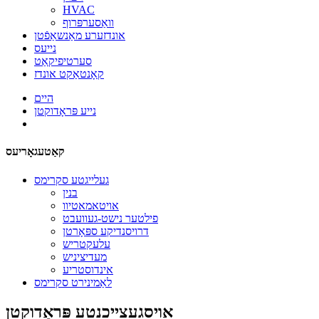
HVAC
וואַסערפּרוף
אונדזערע מאַנשאַפֿטן
נייעס
סערטיפיקאַט
קאָנטאַקט אונדז
היים
נייע פּראָדוקטן
קאַטעגאָריעס
געלייגטע סקרימס
בנין
אויטאמאטיוו
פילטער נישט-געוועבט
דרויסנדיקע ספּאָרטן
עלעקטריש
מעדיציניש
אינדוסטריע
לאַמינירט סקרימס
אויסגעצייכנטע פּראָדוקטן