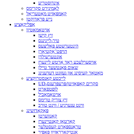
אינדוסטריע
לאַמינירט סקרימס
קאָמפּאָזיט מאַטעריאַל
נייע פּראָדוקטן
אַפּליקאַציע
אויטאמאטיוו
זיץ קישן
טיר-ליינינגס
הינטערשטע פּאָליצעס
הויפּט־אַקטיאָרן
אונטערשילדן
אויסערלעכע ראָד אַרטש ליינערז
שאום פּאַנטשעד טיילן
מאָטאָר קעיסינג און געזונט דעדענינג
לייכטע קאנסטרוקציע
UD-סקרים קאָפּאָזיטן/פּרעפּרעגס
לופטפארט
אויטאָמאָביל
זיץ צוריק טרימס
ווינט ענערגיע / ווינט טורב
פּאַקאַדזשינג
קאָנווערטן
קאַרטאָן קאַנטיינערז
טראַנספּאָרט קעסטלעך
אַנטיקאָרראָזיוו פּאַפּיר