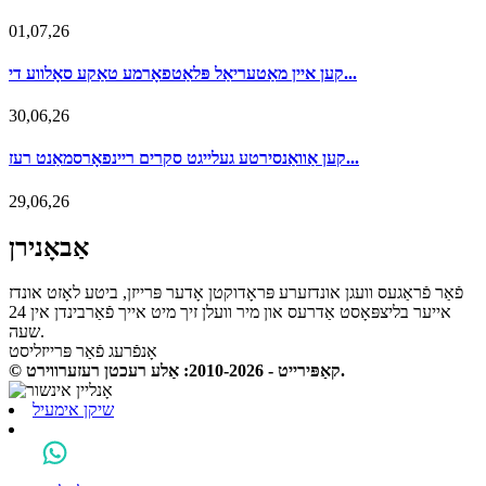
01,07,26
קען איין מאַטעריאַל פּלאַטפאָרמע טאַקע סאָלווע די...
30,06,26
קען אַוואַנסירטע געלייגט סקרים ריינפאָרסמאַנט רעז...
29,06,26
אַבאָנירן
פֿאַר פֿראַגעס וועגן אונדזערע פּראָדוקטן אָדער פּרייזן, ביטע לאָזט אונדז
אייער בליצפּאָסט אַדרעס און מיר וועלן זיך מיט אייך פֿאַרבינדן אין 24
שעה.
אָנפֿרעג פֿאַר פּרייזליסט
© קאַפּירייט - 2010-2026: אַלע רעכטן רעזערווירט.
שיקן אימעיל