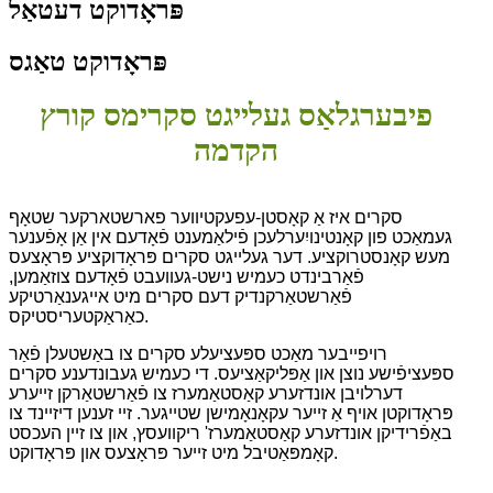
פּראָדוקט דעטאַל
פּראָדוקט טאַגס
פיבערגלאַס געלייגט סקרימס קורץ
הקדמה
סקרים איז אַ קאָסטן-עפעקטיווער פארשטארקער שטאָף
געמאַכט פון קאָנטינויִערלעכן פֿילאַמענט פֿאָדעם אין אַן אָפֿענער
מעש קאָנסטרוקציע. דער געלייגט סקרים פּראָדוקציע פּראָצעס
פֿאַרבינדט כעמיש נישט-געוועבט פֿאָדעם צוזאַמען,
פֿאַרשטאַרקנדיק דעם סקרים מיט אייגענאַרטיקע
כאַראַקטעריסטיקס.
רויפייבער מאַכט ספּעציעלע סקרים צו באַשטעלן פֿאַר
ספּעציפֿישע נוצן און אַפּליקאַציעס. די כעמיש געבונדענע סקרים
דערלויבן אונדזערע קאַסטאַמערז צו פֿאַרשטאַרקן זייערע
פּראָדוקטן אויף אַ זייער עקאָנאָמישן שטייגער. זיי זענען דיזיינד צו
באַפֿרידיקן אונדזערע קאַסטאַמערז' ריקוועסץ, און צו זיין העכסט
קאָמפּאַטיבל מיט זייער פּראָצעס און פּראָדוקט.