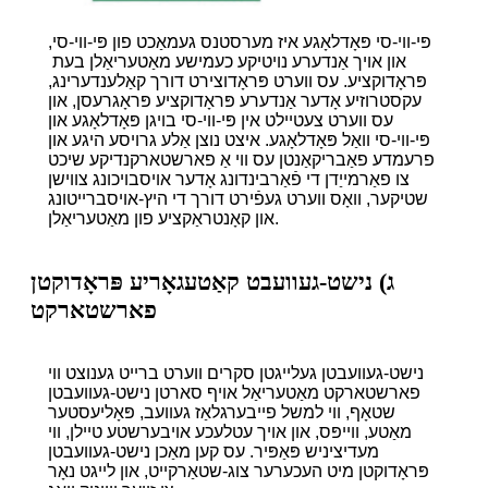
פּי-ווי-סי פּאָדלאָגע איז מערסטנס געמאַכט פון פּי-ווי-סי,
און אויך אַנדערע נויטיקע כעמישע מאַטעריאַלן בעת ​​
פּראָדוקציע. עס ווערט פּראָדוצירט דורך קאַלענדערינג,
עקסטרוזיע אָדער אַנדערע פּראָדוקציע פּראָגרעסן, און
עס ווערט צעטיילט אין פּי-ווי-סי בויגן פּאָדלאָגע און
פּי-ווי-סי וואַל פּאָדלאָגע. איצט נוצן אַלע גרויסע היגע און
פרעמדע פאַבריקאַנטן עס ווי אַ פארשטארקנדיקע שיכט
צו פאַרמייַדן די פֿאַרבינדונג אָדער אויסבויכונג צווישן
שטיקער, וואָס ווערט געפֿירט דורך די היץ-אויסברייטונג
און קאָנטראַקציע פון ​​מאַטעריאַלן.
ג) נישט-געוועבט קאַטעגאָריע פּראָדוקטן
פארשטארקט
נישט-געוועבטן געלייגטן סקרים ווערט ברייט גענוצט ווי
פארשטארקט מאַטעריאַל אויף סארטן נישט-געוועבטן
שטאָף, ווי למשל פייבערגלאַז געוועב, פּאָליעסטער
מאַטע, ווייפּס, און אויך עטלעכע אויבערשטע טיילן, ווי
מעדיציניש פּאַפּיר. עס קען מאַכן נישט-געוועבטן
פּראָדוקטן מיט העכערער צוג-שטאַרקייט, און לייגט נאָר