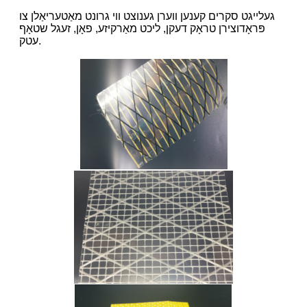
געלייגט סקרים קענען ווערן גענוצט ווי גרונט מאַטעריאַלן צו
פּראָדוצירן טראָק דעקן, ליכט מאַרקיזע, פאָן, זעגל שטאָף
עטק.