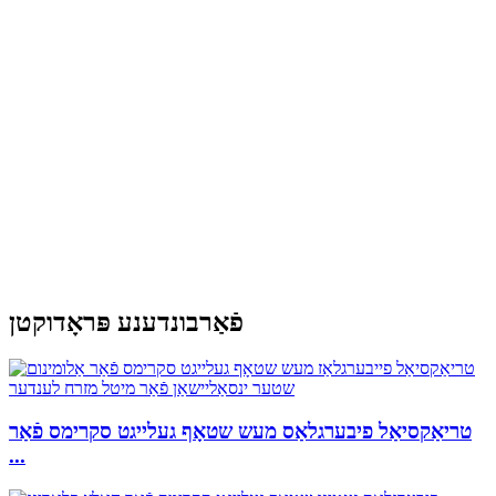
פֿאַרבונדענע פּראָדוקטן
טריאַקסיאַל פיבערגלאַס מעש שטאָף געלייגט סקרימס פֿאַר
...