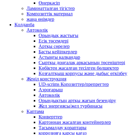
Өнеркәсіп
Ламинатталған тігістер
Композиттік материал
жаңа өнімдер
Қолданба
Автокөлік
Орындық жастығы
Есік төсемдері
Артқы сөрелер
Басты кейіпкерлер
Астыңғы қалқандар
Сыртқы доңғалақ аркасының төсеніштері
Көбіктен жасалған тесілген бөлшектер
Қозғалтқыш корпусы және дыбыс өткізбеу
Жеңіл конструкция
UD-scrims Копозиттер/препрегтер
Аэроғарыш
Автокөлік
Орындықтың артқы жағын безендіру
Жел энергиясы/жел турбинасы
Қаптама
Конверттер
Картоннан жасалған контейнерлер
Тасымалдау қораптары
коррозияға қарсы қағаз