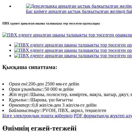
Бас киімге арналған ыстық балқытылған желімді б
ПВХ еденге арналған шыны талшықты тор төселген орамалары
Қысқаша сипаттама:
Орам ені:
200-ден 2500 мм-ге дейін
Орам ұзындығы::
50 000 м дейін
Жіп түрі::
Шыны, полиэстер, көміртек, мақта, зығыр, джут, в
Құрылыс::
Шаршы, үш бағытты
Өрнектер::
0,8 жіп/см-ден 3 жіп/см-ге дейін
Байланыстыру::
PVOH, ПВХ, акрил, теңшелген
Бізге электрондық пошта жіберіңіз
PDF форматында жүктеп ал
Өнімнің егжей-тегжейі