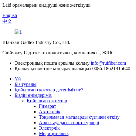
Laid орамаларын өндіруші және жеткізуші
English
中文
Шанхай Gadtex Industry Co., Ltd.
Сюйчжоу Гадтекс технологиялық компаниясы, ЖШС
Электрондық пошта арқылы қолдау
info@ruifiber.com
Қолдау қызметіне қоңырау шалыңыз
0086-18621915640
Үй
Біз туралы
Қойылған скотчтар дегеніміз не?
Біздің өнімдеріміз
Қойылған скотчтар
Ғимарат
Автокөлік
Тоқылмаған маталарды сүзгіден өткізу
Ашық ауадағы спорт түрлері
Электрлік
Медициналық