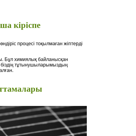
а кіріспе
өндіріс процесі тоқылмаған жіптерді
ы. Бұл химиялық байланысқан
ар біздің тұтынушыларымыздың
алған.
ттамалары