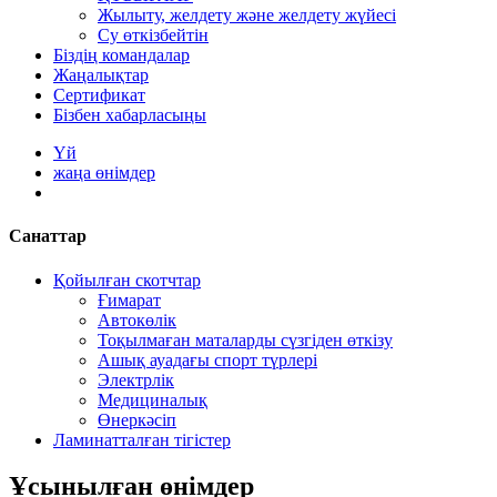
Жылыту, желдету және желдету жүйесі
Су өткізбейтін
Біздің командалар
Жаңалықтар
Сертификат
Бізбен хабарласыңы
Үй
жаңа өнімдер
Санаттар
Қойылған скотчтар
Ғимарат
Автокөлік
Тоқылмаған маталарды сүзгіден өткізу
Ашық ауадағы спорт түрлері
Электрлік
Медициналық
Өнеркәсіп
Ламинатталған тігістер
Ұсынылған өнімдер