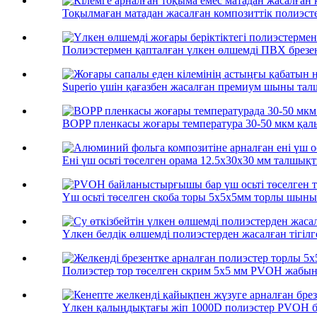
Тоқылмаған матадан жасалған композиттік полиэсте
Полиэстермен қапталған үлкен өлшемді ПВХ брезен
Superio үшін қағазбен жасалған премиум шыны талш
BOPP пленкасы жоғары температура 30-50 мкм қалы
Ені үш осьті төселген орама 12.5x30x30 мм талшықт
Үш осьті төселген скоба торы 5x5x5мм торлы шыны 
Үлкен белдік өлшемді полиэстерден жасалған тігілге
Полиэстер тор төселген скрим 5x5 мм PVOH жабыны
Үлкен қалыңдықтағы жіп 1000D полиэстер PVOH б