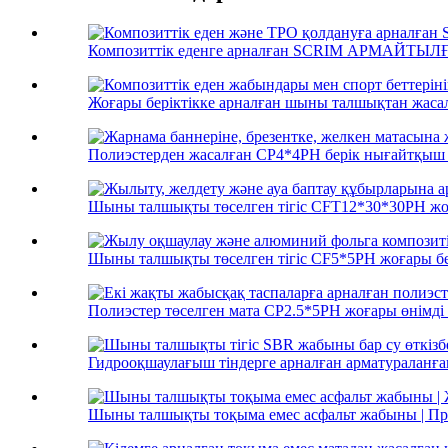
Композиттік еденге арналған SCRIM АРМАЙТЫ
Жоғары беріктікке арналған шыны талшықтан жаса
Полиэстерден жасалған CP4*4PH берік нығайтқыш .
Шыны талшықты төселген тігіс CFT12*30*30PH жоғ
Шыны талшықты төселген тігіс CF5*5PH жоғары бер
Полиэстер төселген мата CP2.5*5PH жоғары өнімді е
Гидрооқшаулағыш тіндерге арналған арматураланға
Шыны талшықты тоқыма емес асфальт жабыны | Пре