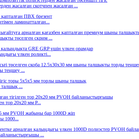
рден жасалған скотчпен жасалған ...
тімен ламинатталған...
ықты төселген скрим ...
ңдығы үлкен роликті...
ы теңшеу ...
талшық ...
н тор 20x20 мм P...
 1000...
айланыстырғышы ...