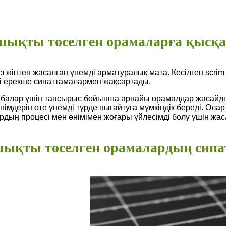
қты төселген орамаларға қысқаш
 жіптен жасалған үнемді арматуралық мата. Кесілген scrim 
-ді ерекше сипаттамалармен жақсартады.
анбалар үшін тапсырыс бойынша арнайы орамалдар жасайд
імдерін өте үнемді түрде нығайтуға мүмкіндік береді. Ол
дың процесі мен өнімімен жоғары үйлесімді болу үшін жас
қты төселген орамалардың сипа