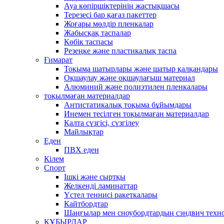
Ауа көпіршіктерінің жастықшасы
Терезесі бар қағаз пакеттер
Жоғары мөлдір пленкалар
Жабысқақ таспалар
Көбік таспасы
Резеңке және пластикалық таспа
Ғимарат
Тоқыма шатырлары және шатыр қалқандары
Оқшаулау және оқшаулағыш материал
Алюминий және полиэтилен пленкалары
тоқылмаған материалдар
Антистатикалық тоқыма бұйымдары
Инемен тесілген тоқылмаған материалдар
Қалта сүзгісі, сүзгілеу
Майлықтар
Еден
ПВХ еден
Кілем
Спорт
Ішкі және сыртқы
Желкенді ламинаттар
Үстел теннисі ракеткалары
Кайтбордтар
Шаңғылар мен сноубордтардың сэндвич техн
ҚҰБЫРЛАР