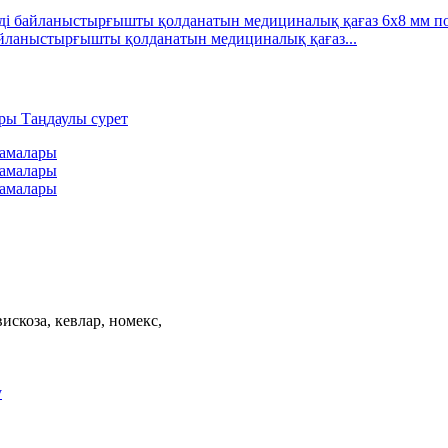
айланыстырғышты қолданатын медициналық қағаз...
искоза, кевлар, номекс,
у