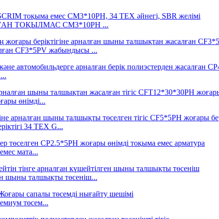
ЛҒАН ТОҚЫЛМАС CM3*10PH ...
лған CF3*5PV жабындысы ...
..
ары өнімді...
іктігі 34 TEX G...
мес мата...
н шыны талшықты төсеніш...
миум төсем...