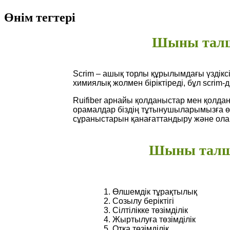
Өнім тегтері
Шыны талшы
Scrim – ашық торлы құрылымдағы үздіксіз
химиялық жолмен біріктіреді, бұл scrim
Ruifiber арнайы қолданыстар мен қолд
орамалдар біздің тұтынушыларымызға өн
сұраныстарын қанағаттандыру және олар
Шыны талшы
1. Өлшемдік тұрақтылық
2. Созылу беріктігі
3. Сілтілікке төзімділік
4. Жыртылуға төзімділік
5. Отқа төзімділік