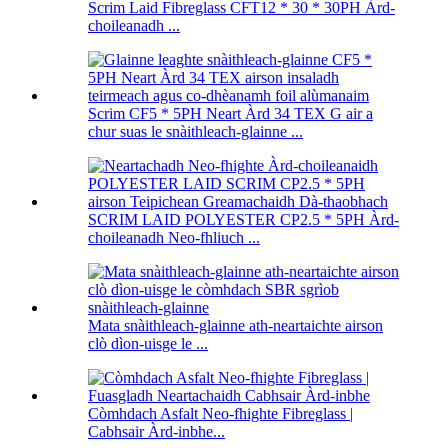
Scrim Laid Fibreglass CFT12 * 30 * 30PH Àrd-
choileanadh ...
Scrim CF5 * 5PH Neart Àrd 34 TEX G air a
chur suas le snàithleach-glainne ...
SCRIM LAID POLYESTER CP2.5 * 5PH Àrd-
choileanadh Neo-fhliuch ...
Mata snàithleach-glainne ath-neartaichte airson
clò dìon-uisge le ...
Còmhdach Asfalt Neo-fhighte Fibreglass |
Cabhsair Àrd-inbhe...