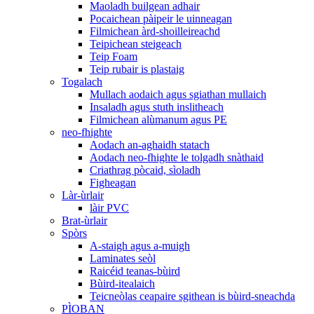
Maoladh builgean adhair
Pocaichean pàipeir le uinneagan
Filmichean àrd-shoilleireachd
Teipichean steigeach
Teip Foam
Teip rubair is plastaig
Togalach
Mullach aodaich agus sgiathan mullaich
Insaladh agus stuth inslitheach
Filmichean alùmanum agus PE
neo-fhighte
Aodach an-aghaidh statach
Aodach neo-fhighte le tolgadh snàthaid
Criathrag pòcaid, sìoladh
Figheagan
Làr-ùrlair
làir PVC
Brat-ùrlair
Spòrs
A-staigh agus a-muigh
Laminates seòl
Raicéid teanas-bùird
Bùird-itealaich
Teicneòlas ceapaire sgithean is bùird-sneachda
PÌOBAN