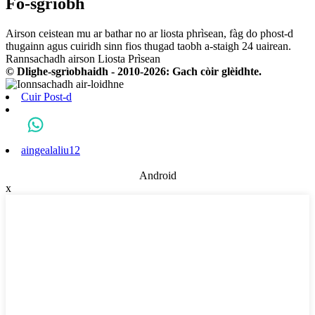
Fo-sgrìobh
Airson ceistean mu ar bathar no ar liosta phrìsean, fàg do phost-d
thugainn agus cuiridh sinn fios thugad taobh a-staigh 24 uairean.
Rannsachadh airson Liosta Prìsean
© Dlighe-sgrìobhaidh - 2010-2026: Gach còir glèidhte.
Cuir Post-d
aingealaliu12
Android
x