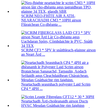
SCRIM NEO-FHÌTE AIR A ATH-
NEARACHADH CM3 * 10PH airson
Flùraichean Co-dhèanta ...
SCRIM CF3 * 5PV le snàithleach-glainne airson
an Neart Àrd ...
Neartachadh seasmhach polyester Laid Scrim
CP4 * 4PH ...