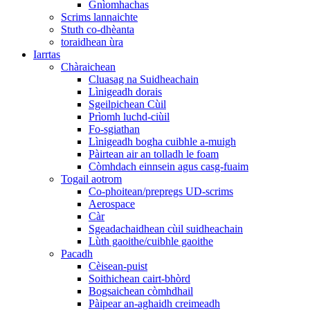
Gnìomhachas
Scrims lannaichte
Stuth co-dhèanta
toraidhean ùra
Iarrtas
Chàraichean
Cluasag na Suidheachain
Lìnigeadh dorais
Sgeilpichean Cùil
Prìomh luchd-ciùil
Fo-sgiathan
Lìnigeadh bogha cuibhle a-muigh
Pàirtean air an tolladh le foam
Còmhdach einnsein agus casg-fuaim
Togail aotrom
Co-phoitean/prepregs UD-scrims
Aerospace
Càr
Sgeadachaidhean cùil suidheachain
Lùth gaoithe/cuibhle gaoithe
Pacadh
Cèisean-puist
Soithichean cairt-bhòrd
Bogsaichean còmhdhail
Pàipear an-aghaidh creimeadh