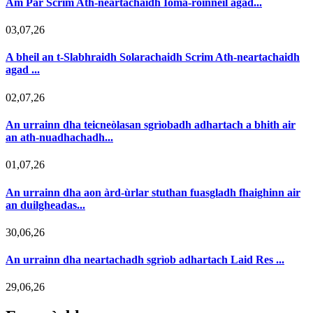
Am Par Scrim Ath-neartachaidh Ioma-roinneil agad...
03,07,26
A bheil an t-Slabhraidh Solarachaidh Scrim Ath-neartachaidh
agad ...
02,07,26
An urrainn dha teicneòlasan sgrìobadh adhartach a bhith air
an ath-nuadhachadh...
01,07,26
An urrainn dha aon àrd-ùrlar stuthan fuasgladh fhaighinn air
an duilgheadas...
30,06,26
An urrainn dha neartachadh sgrìob adhartach Laid Res ...
29,06,26