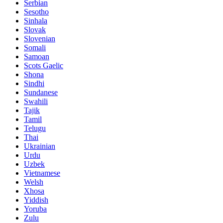
Serbian
Sesotho
Sinhala
Slovak
Slovenian
Somali
Samoan
Scots Gaelic
Shona
Sindhi
Sundanese
Swahili
Tajik
Tamil
Telugu
Thai
Ukrainian
Urdu
Uzbek
Vietnamese
Welsh
Xhosa
Yiddish
Yoruba
Zulu