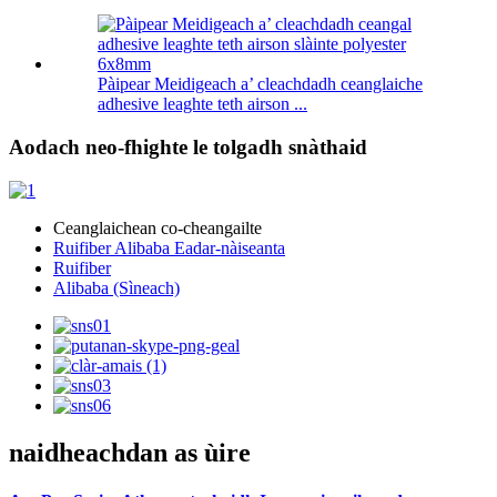
Pàipear Meidigeach a’ cleachdadh ceanglaiche
adhesive leaghte teth airson ...
Aodach neo-fhighte le tolgadh snàthaid
Ceanglaichean co-cheangailte
Ruifiber Alibaba Eadar-nàiseanta
Ruifiber
Alibaba (Sìneach)
naidheachdan as ùire