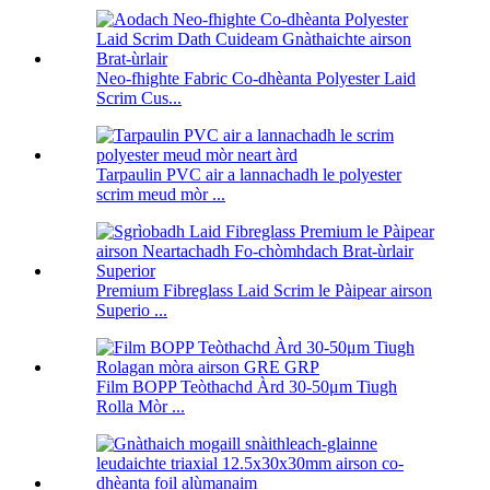
Neo-fhighte Fabric Co-dhèanta Polyester Laid
Scrim Cus...
Tarpaulin PVC air a lannachadh le polyester
scrim meud mòr ...
Premium Fibreglass Laid Scrim le Pàipear airson
Superio ...
Film BOPP Teòthachd Àrd 30-50μm Tiugh
Rolla Mòr ...