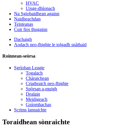
HVAC
Uisge-dhìonach
Na Sgiobaidhean againn
Naidheachdan
Teisteanas
Cuir fios thugainn
Dachaigh
Aodach neo-fhighte le tolgadh snàthaid
Roinnean-seòrsa
Sgrìoban Leagte
Togalach
Chàraichean
Criathraich neo-fhighte
Spòrsan a-muigh
Dealain
Meidigeach
Gnìomhachas
Scrims lannaichte
Toraidhean sònraichte