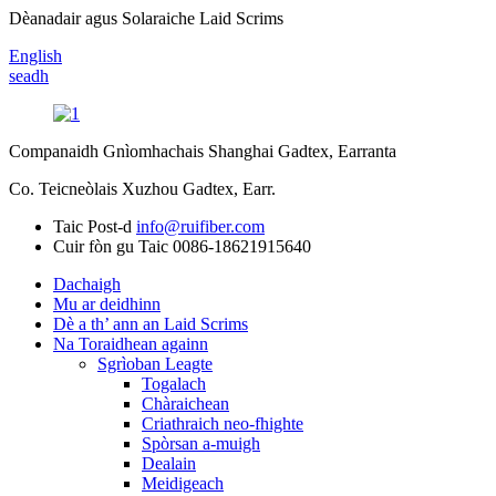
Dèanadair agus Solaraiche Laid Scrims
English
seadh
Companaidh Gnìomhachais Shanghai Gadtex, Earranta
Co. Teicneòlais Xuzhou Gadtex, Earr.
Taic Post-d
info@ruifiber.com
Cuir fòn gu Taic
0086-18621915640
Dachaigh
Mu ar deidhinn
Dè a th’ ann an Laid Scrims
Na Toraidhean againn
Sgrìoban Leagte
Togalach
Chàraichean
Criathraich neo-fhighte
Spòrsan a-muigh
Dealain
Meidigeach