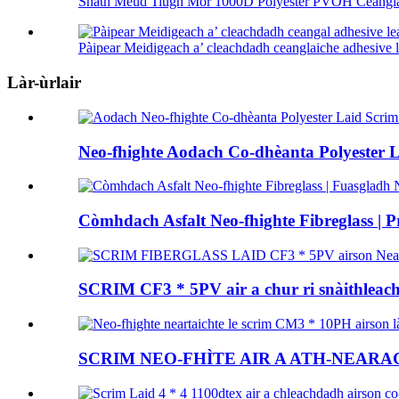
Snàth Meud Tiugh Mòr 1000D Polyester PVOH Ceanglai
Pàipear Meidigeach a’ cleachdadh ceanglaiche adhesive lea
Làr-ùrlair
Neo-fhighte Aodach Co-dhèanta Polyester La
Còmhdach Asfalt Neo-fhighte Fibreglass | Prì
SCRIM CF3 * 5PV air a chur ri snàithleach-
SCRIM NEO-FHÌTE AIR A ATH-NEARACHA