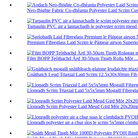
Neo-fhighte Fabric Co-dhèanta Polyester Laid Scrim Cus
Tarpaulin PVC air a lannachadh le polyester scrim meud 
Premium Fibreglass Laid Scrim le Pàipear airson Superio 
Film BOPP Teòthachd Àrd 30-50μm Tiugh Rolla Mòr ...
Gnàthaich Leud Triaxial Laid Scrim 12.5x30x30mm Fib .
Lìonradh Scrim Triaxial Laid 5x5x5mm Mogaill Fibreglas
Lìonradh Scrim Polyester Laid Meud Gird Mòr 20x20mm
Lìonradh polyester air a chur sìos le scrim 5x5mm còm