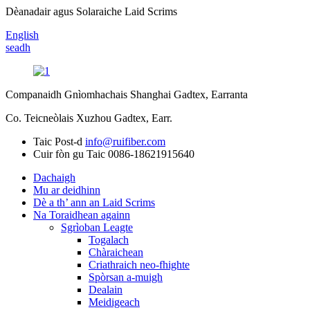
Dèanadair agus Solaraiche Laid Scrims
English
seadh
Companaidh Gnìomhachais Shanghai Gadtex, Earranta
Co. Teicneòlais Xuzhou Gadtex, Earr.
Taic Post-d
info@ruifiber.com
Cuir fòn gu Taic
0086-18621915640
Dachaigh
Mu ar deidhinn
Dè a th’ ann an Laid Scrims
Na Toraidhean againn
Sgrìoban Leagte
Togalach
Chàraichean
Criathraich neo-fhighte
Spòrsan a-muigh
Dealain
Meidigeach