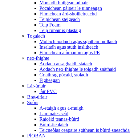
Maoladh builgean adhair
Pocaichean pàipeir le uinneagan
Filmichean àrd-shoilleireachd
Teipichean steigeach
Teip Foam
Teip rubair is plastaig
Togalach
Mullach aodaich agus sgiathan mullaich
Insaladh agus stuth inslitheach
Filmichean alùmanum agus PE
neo-fhighte
Aodach an-aghaidh statach
Aodach neo-fhighte le tolgadh snàthaid
Criathrag pòcaid, sìoladh
Figheagan
Làr-ùrlair
làir PVC
Brat-ùrlair
Spòrs
A-staigh agus a-muigh
Laminates seòl
Raicéid teanas-bùird
Bùird-itealaich
Teicneòlas ceapaire sgithean is bùird-sneachda
PÌOBAN