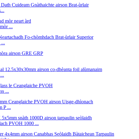
...
mòr ...
...
..
s ...
 P ...
hdach PVOH 1000 ...