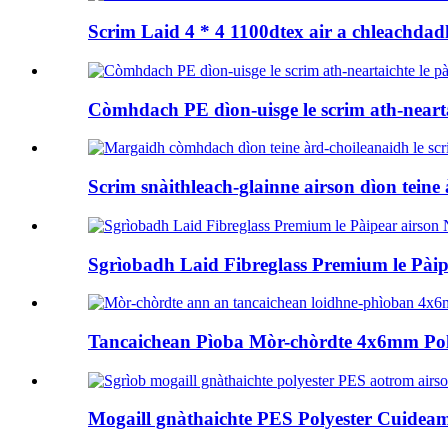
Scrim Laid 4 * 4 1100dtex air a chleachdad
Còmhdach PE dìon-uisge le scrim ath-neartai
Scrim snàithleach-glainne airson dìon teine ​
Sgrìobadh Laid Fibreglass Premium le Pàipe
Tancaichean Pìoba Mòr-chòrdte 4x6mm Polye
Mogaill gnàthaichte PES Polyester Cuideam A