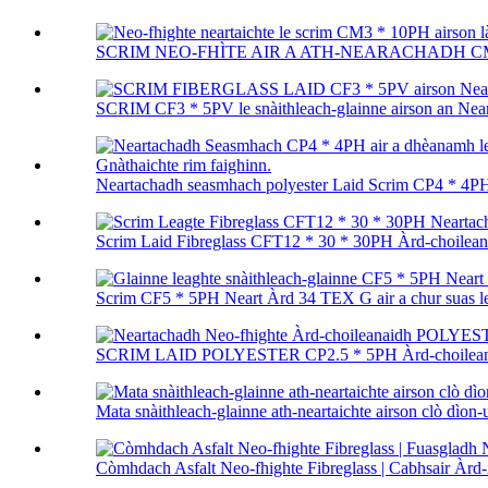
SCRIM NEO-FHÌTE AIR A ATH-NEARACHADH CM3 * 10
SCRIM CF3 * 5PV le snàithleach-glainne airson an Neart
Neartachadh seasmhach polyester Laid Scrim CP4 * 4PH 
Scrim Laid Fibreglass CFT12 * 30 * 30PH Àrd-choileana
Scrim CF5 * 5PH Neart Àrd 34 TEX G air a chur suas le s
SCRIM LAID POLYESTER CP2.5 * 5PH Àrd-choileanad
Mata snàithleach-glainne ath-neartaichte airson clò dìon-ui
Còmhdach Asfalt Neo-fhighte Fibreglass | Cabhsair Àrd-