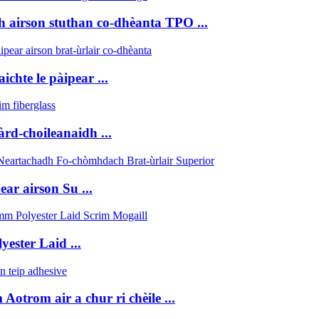
h airson stuthan co-dhèanta TPO ...
chte le pàipear ...
​àrd-choileanaidh ...
ar airson Su ...
ster Laid ...
otrom air a chur ri chèile ...