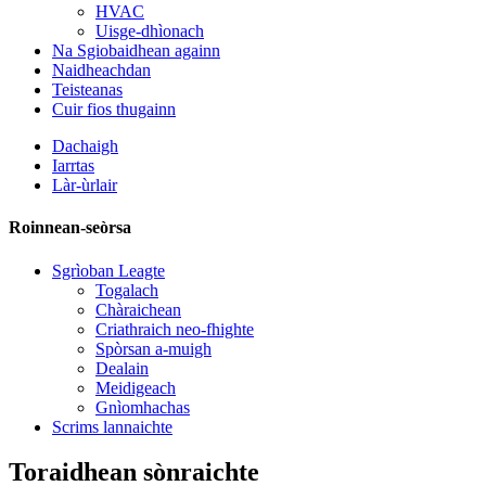
HVAC
Uisge-dhìonach
Na Sgiobaidhean againn
Naidheachdan
Teisteanas
Cuir fios thugainn
Dachaigh
Iarrtas
Làr-ùrlair
Roinnean-seòrsa
Sgrìoban Leagte
Togalach
Chàraichean
Criathraich neo-fhighte
Spòrsan a-muigh
Dealain
Meidigeach
Gnìomhachas
Scrims lannaichte
Toraidhean sònraichte