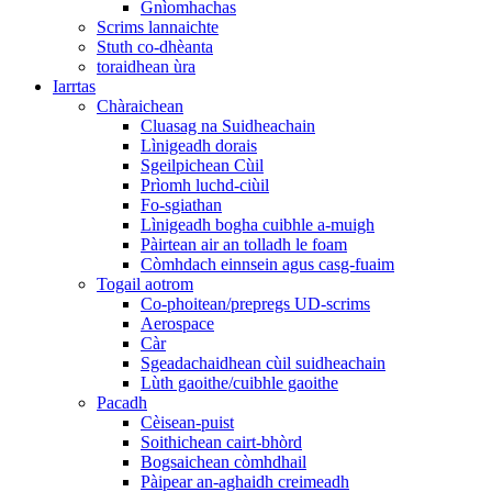
Gnìomhachas
Scrims lannaichte
Stuth co-dhèanta
toraidhean ùra
Iarrtas
Chàraichean
Cluasag na Suidheachain
Lìnigeadh dorais
Sgeilpichean Cùil
Prìomh luchd-ciùil
Fo-sgiathan
Lìnigeadh bogha cuibhle a-muigh
Pàirtean air an tolladh le foam
Còmhdach einnsein agus casg-fuaim
Togail aotrom
Co-phoitean/prepregs UD-scrims
Aerospace
Càr
Sgeadachaidhean cùil suidheachain
Lùth gaoithe/cuibhle gaoithe
Pacadh
Cèisean-puist
Soithichean cairt-bhòrd
Bogsaichean còmhdhail
Pàipear an-aghaidh creimeadh