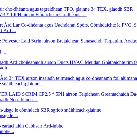
PH airson Flùraichean Co-dhèanta ...
 Àrd ...
...
dh ...
nàithleach-glainne ...
h Neo-fhliuch ...
sge le ...
inbhe...