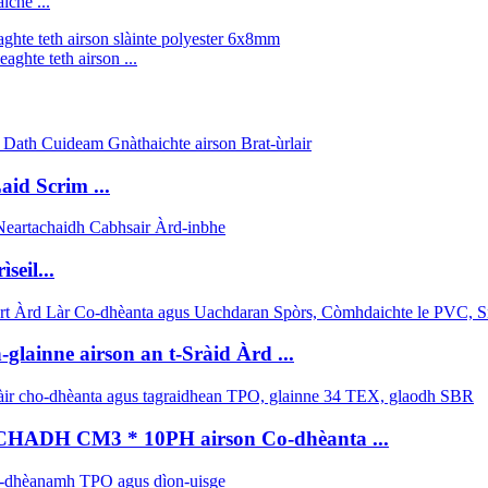
che ...
ghte teth airson ...
id Scrim ...
seil...
glainne airson an t-Sràid Àrd ...
DH CM3 * 10PH airson Co-dhèanta ...