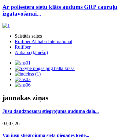
Ar poliestera sietu klāts audums GRP cauruļu
izgatavošanai...
Saistītās saites
Ruifiber Alibaba International
Ruifiber
Alibaba (ķīniešu)
jaunākās ziņas
Jūsu daudznozaru stiegrojuma auduma daļa...
03,07,26
Vai jūsu stiegrojuma sieta piegādes ķēde...