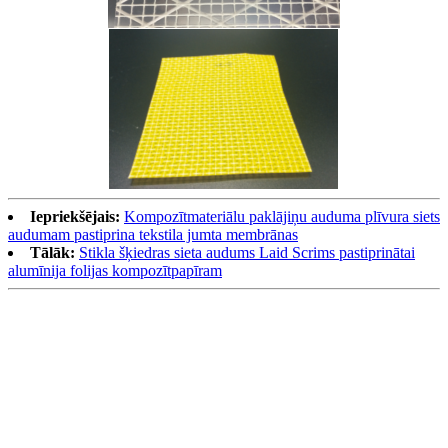
Iepriekšējais:
Kompozītmateriālu paklājiņu auduma plīvura siets
audumam pastiprina tekstila jumta membrānas
Tālāk:
Stikla šķiedras sieta audums Laid Scrims pastiprinātai
alumīnija folijas kompozītpapīram