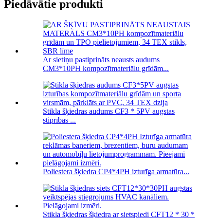
Piedāvātie produkti
Ar sietiņu pastiprināts neausts audums
CM3*10PH kompozītmateriālu grīdām...
Stikla šķiedras audums CF3 * 5PV augstas
stiprības ...
Poliestera šķiedra CP4*4PH izturīga armatūra...
Stikla šķiedras šķiedra ar sietspiedi CFT12 * 30 *