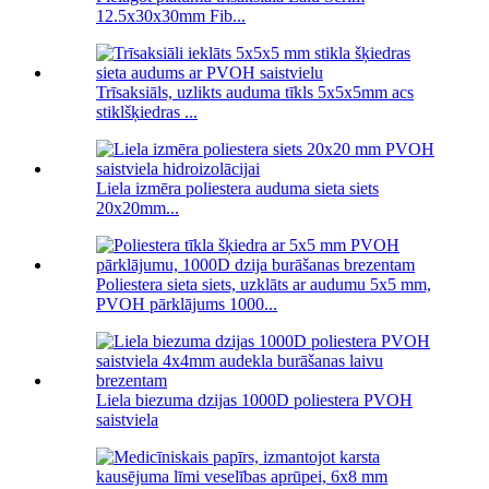
12.5x30x30mm Fib...
Trīsaksiāls, uzlikts auduma tīkls 5x5x5mm acs
stiklšķiedras ...
Liela izmēra poliestera auduma sieta siets
20x20mm...
Poliestera sieta siets, uzklāts ar audumu 5x5 mm,
PVOH pārklājums 1000...
Liela biezuma dzijas 1000D poliestera PVOH
saistviela