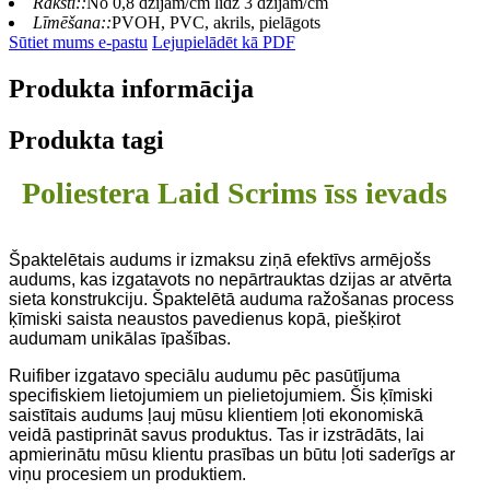
Raksti::
No 0,8 dzijām/cm līdz 3 dzijām/cm
Līmēšana::
PVOH, PVC, akrils, pielāgots
Sūtiet mums e-pastu
Lejupielādēt kā PDF
Produkta informācija
Produkta tagi
Poliestera Laid Scrims īss ievads
Špaktelētais audums ir izmaksu ziņā efektīvs armējošs
audums, kas izgatavots no nepārtrauktas dzijas ar atvērta
sieta konstrukciju. Špaktelētā auduma ražošanas process
ķīmiski saista neaustos pavedienus kopā, piešķirot
audumam unikālas īpašības.
Ruifiber izgatavo speciālu audumu pēc pasūtījuma
specifiskiem lietojumiem un pielietojumiem. Šis ķīmiski
saistītais audums ļauj mūsu klientiem ļoti ekonomiskā
veidā pastiprināt savus produktus. Tas ir izstrādāts, lai
apmierinātu mūsu klientu prasības un būtu ļoti saderīgs ar
viņu procesiem un produktiem.