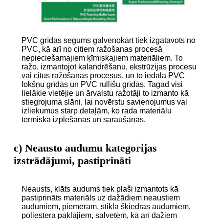
PVC grīdas segums galvenokārt tiek izgatavots no
PVC, kā arī no citiem ražošanas procesā
nepieciešamajiem ķīmiskajiem materiāliem. To
ražo, izmantojot kalandrēšanu, ekstrūzijas procesu
vai citus ražošanas procesus, un to iedala PVC
lokšņu grīdās un PVC rullīšu grīdās. Tagad visi
lielākie vietējie un ārvalstu ražotāji to izmanto kā
stiegrojuma slāni, lai novērstu savienojumus vai
izliekumus starp detaļām, ko rada materiālu
termiskā izplešanās un saraušanās.
c) Neausto audumu kategorijas
izstrādājumi, pastiprināti
Neausts, klāts audums tiek plaši izmantots kā
pastiprināts materiāls uz dažādiem neaustiem
audumiem, piemēram, stikla šķiedras audumiem,
poliestera paklājiem, salvetēm, kā arī dažiem