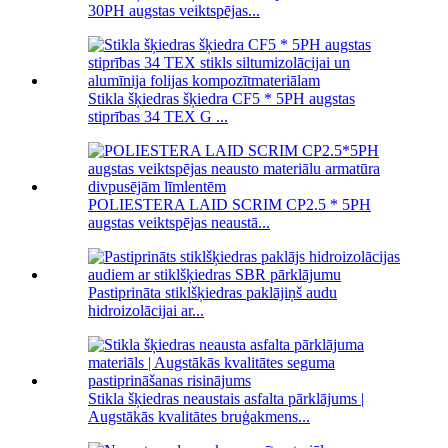
30PH augstas veiktspējas...
Stikla šķiedras šķiedra CF5 * 5PH augstas
stiprības 34 TEX G ...
POLIESTERA LAID SCRIM CP2.5 * 5PH
augstas veiktspējas neaustā...
Pastiprināta stiklšķiedras paklājiņš audu
hidroizolācijai ar...
Stikla šķiedras neaustais asfalta pārklājums |
Augstākās kvalitātes bruģakmens...