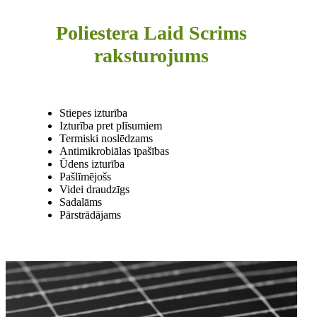
Poliestera Laid Scrims
raksturojums
Stiepes izturība
Izturība pret plīsumiem
Termiski noslēdzams
Antimikrobiālas īpašības
Ūdens izturība
Pašlīmējošs
Videi draudzīgs
Sadalāms
Pārstrādājams