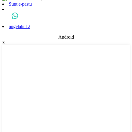
Sūtīt e-pastu
angelaliu12
Android
x