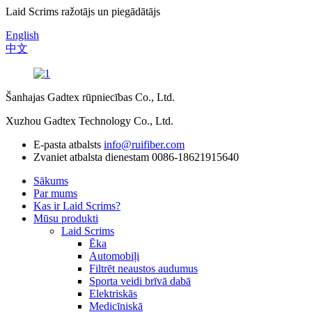
Laid Scrims ražotājs un piegādātājs
English
中文
Šanhajas Gadtex rūpniecības Co., Ltd.
Xuzhou Gadtex Technology Co., Ltd.
E-pasta atbalsts
info@ruifiber.com
Zvaniet atbalsta dienestam
0086-18621915640
Sākums
Par mums
Kas ir Laid Scrims?
Mūsu produkti
Laid Scrims
Ēka
Automobiļi
Filtrēt neaustos audumus
Sporta veidi brīvā dabā
Elektriskās
Medicīniskā