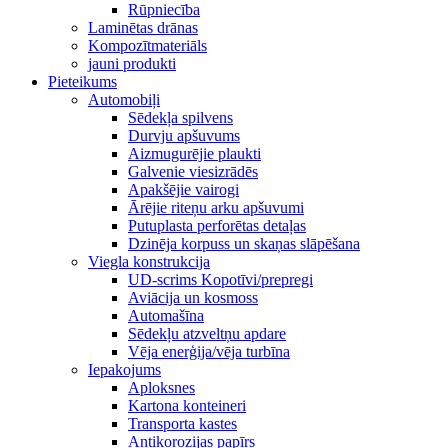
Rūpniecība
Laminētas drānas
Kompozītmateriāls
jauni produkti
Pieteikums
Automobiļi
Sēdekļa spilvens
Durvju apšuvums
Aizmugurējie plaukti
Galvenie viesizrādēs
Apakšējie vairogi
Ārējie riteņu arku apšuvumi
Putuplasta perforētas detaļas
Dzinēja korpuss un skaņas slāpēšana
Viegla konstrukcija
UD-scrims Kopotīvi/prepregi
Aviācija un kosmoss
Automašīna
Sēdekļu atzveltņu apdare
Vēja enerģija/vēja turbīna
Iepakojums
Aploksnes
Kartona konteineri
Transporta kastes
Antikorozijas papīrs