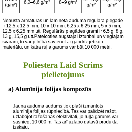
6,2–6,6 g/m²
8–9 g/m²
(g/m²)
g/m²
g/m²
Neaustā armatūras un laminētā auduma regulārā piegāde
ir 12,5 x 12,5 mm, 10 x 10 mm, 6,25 x 6,25 mm, 5 x 5 mm,
12,5 x 6,25 mm utt. Regulārās piegādes grami ir 6,5 g, 8 g,
13 g, 15,5 g utt.
Pateicoties augstajai izturībai un vieglajam
svaram, to var pilnībā savienot ar gandrīz jebkuru
materiālu, un katra ruļļa garums var būt 10 000 metri.
Poliestera Laid Scrims
pielietojums
a) Alumīnija folijas kompozīts
Jauna auduma audums tiek plaši izmantots
alumīnija folijas rūpniecībā. Tas var palīdzēt ražot,
uzlabojot ražošanas efektivitāti, jo ruļļa garums var
sasniegt 10 000 m. Tas arī uzlabo gatavā produkta
izskatu.