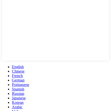
English
Chinese
French
German
Portuguese
Spanish
Russian
Japanese
Korean
Arabic