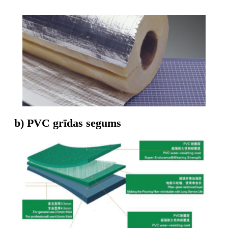
b) PVC grīdas segums