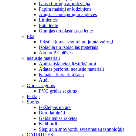
Gaisa burbuļu amortizācija
Papīra maisiņi ar lodziņiem
Augstas caurspīdīguma plēves
Līmlentes
Putu lente
Gumijas un plastmasas lente
Ēka
Tekstila jumta segumi un jumta vairogi
Izolācija un izolācijas materiāls
Alu un PE plēves
neaustie materiāli
Antistatiski tekstilizstrādājumi
Adatas perforēti neaustie materiāli
Kabatas filtrs, filtrēšana
Audi
Grīdas segums
PVC grīdas segums
Paklājs
Sports
Iekštelpās un ārā
Buru lamināti
Galda tenisa raketes
Kaitbordi
Slēpju un snovbordu sviestmaižu tehnoloģija
CAURULES