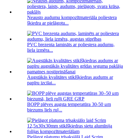
Neausto audumu kompozītmateriāla poliestera
šķiedra ar pielāgotu...
PVC brezenta lamināts ar poliestera audumu,
liela izmēra...
Augstākās kvalitātes stiklšķiedras audums ar
papīru izcilai...
BOPP plēves augsta temperatūra 30-50 μm
biezums liels ruļ...
Pielāgot platumu trīsaksiālā Laid Scrim