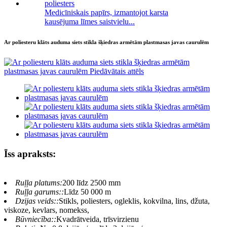
Medicīniskais papīrs, izmantojot karsta
kausējuma līmes saistvielu...
Ar poliesteru klāts auduma siets stikla šķiedras armētām plastmasas javas caurulēm
Īss apraksts:
Ruļļa platums:
200 līdz 2500 mm
Ruļļa garums::
Līdz 50 000 m
Dzijas veids::
Stikls, poliesters, ogleklis, kokvilna, lins, džuta,
viskoze, kevlars, nomekss,
Būvniecība::
Kvadrātveida, trīsvirzienu