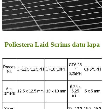
Poliestera Laid Scrims datu lapa
CF6,25
Preces
CF12,5*12,5PH
CF10*10PH
*
CF5*5PH
Nr.
6,25PH
6,25 x
Acs
12,5 x 12,5 mm
10 x 10 mm
6,25
5 x 5 mm
izmērs
mm
Svars
12–13,2
15,2–15,2