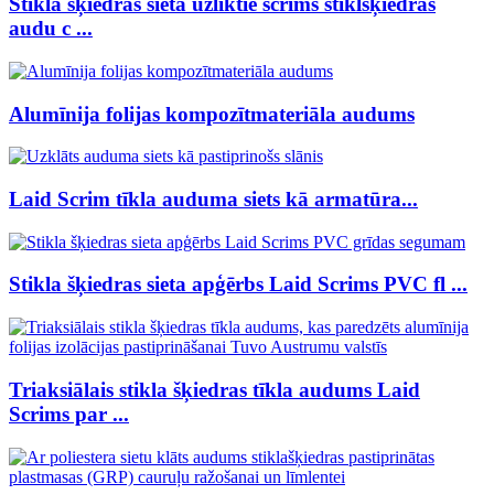
Stikla šķiedras sieta uzliktie scrims stiklšķiedras
audu c ...
Alumīnija folijas kompozītmateriāla audums
Laid Scrim tīkla auduma siets kā armatūra...
Stikla šķiedras sieta apģērbs Laid Scrims PVC fl ...
Triaksiālais stikla šķiedras tīkla audums Laid
Scrims par ...