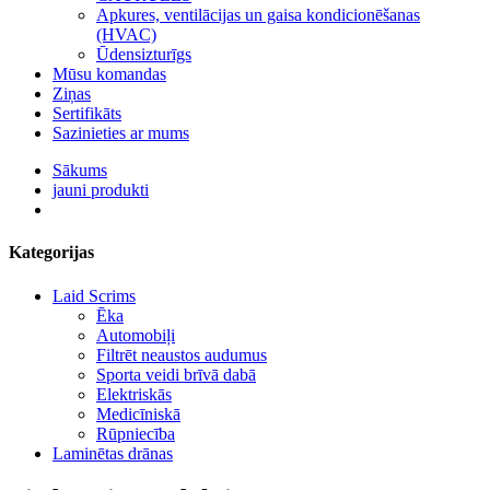
Apkures, ventilācijas un gaisa kondicionēšanas
(HVAC)
Ūdensizturīgs
Mūsu komandas
Ziņas
Sertifikāts
Sazinieties ar mums
Sākums
jauni produkti
Kategorijas
Laid Scrims
Ēka
Automobiļi
Filtrēt neaustos audumus
Sporta veidi brīvā dabā
Elektriskās
Medicīniskā
Rūpniecība
Laminētas drānas